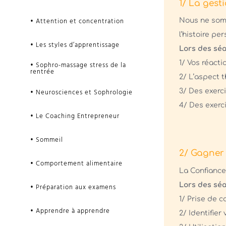
1/ La gest
• Attention et concentration
Nous ne somm
l’histoire pe
• Les styles d’apprentissage
Lors des séa
1/ Vos réact
• Sophro-massage stress de la
rentrée
2/ L’aspect 
• Neurosciences et Sophrologie
3/ Des exerci
4/ Des exerc
• Le Coaching Entrepreneur
• Sommeil
2/ Gagner 
• Comportement alimentaire
La Confiance
Lors des séa
• Préparation aux examens
1/ Prise de c
• Apprendre à apprendre
2/ Identifie