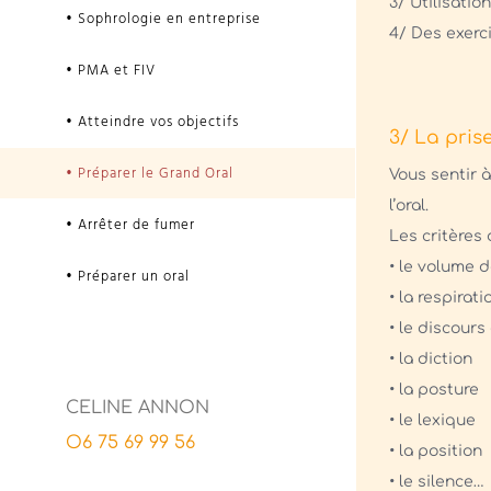
3/ Utilisati
• Sophrologie en entreprise
4/ Des exerc
• PMA et FIV
• Atteindre vos objectifs
3/ La pris
• Préparer le Grand Oral
Vous sentir à
l’oral.
• Arrêter de fumer
Les critères 
• le volume d
• Préparer un oral
• la respirati
• le discours
• la diction
• la posture
CELINE ANNON
• le lexique
O6 75 69 99 56
• la position
• le silence…