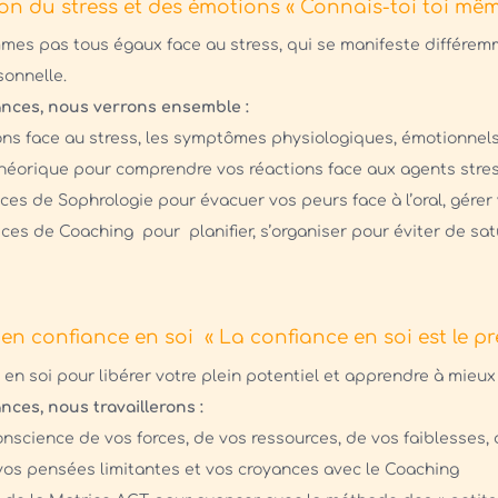
ion du stress et des émotions « Connais-toi toi mêm
es pas tous égaux face au stress, qui se manifeste différemme
rsonnelle.
nces, nous verrons ensemble :
ions face au stress, les symptômes physiologiques, émotionne
théorique pour comprendre vos réactions face aux agents stre
ces de Sophrologie pour évacuer vos peurs face à l’oral, gérer 
ices de Coaching pour planifier, s’organiser pour éviter de sa
en confiance en soi « La confiance en soi est le pr
 en soi pour libérer votre plein potentiel et apprendre à mieux
nces, nous travaillerons :
onscience de vos forces, de vos ressources, de vos faiblesses, 
r vos pensées limitantes et vos croyances avec le Coaching