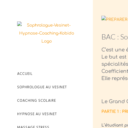
Passer
au
Voir
contenu
l'image
BAC : So
agrandie
C’est une 
Le but est 
spécialités
Coefficien
ACCUEIL
Elle repré
SOPHROLOGUE AU VESINET
COACHING SCOLAIRE
Le Grand 
PARTIE 1 :
HYPNOSE AU VESINET
L’étudiant p
MASSAGE STRESS