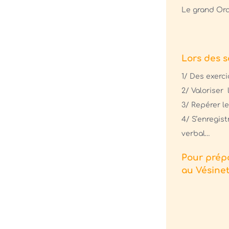
Le grand Ora
Lors des s
1/ Des exerc
2/ Valoriser 
3/ Repérer l
4/ S’enregist
verbal…
Pour prép
au Vésinet